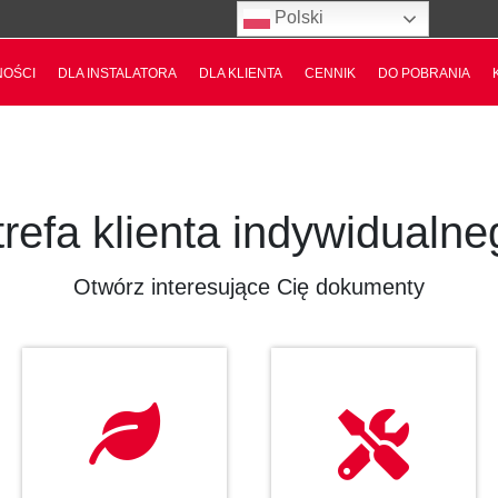
Polski
NOŚCI
DLA INSTALATORA
DLA KLIENTA
CENNIK
DO POBRANIA
trefa klienta indywidualne
Otwórz interesujące Cię dokumenty