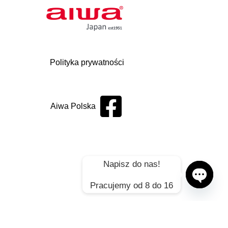
Polityka prywatności
Aiwa Polska
Napisz do nas!
Pracujemy od 8 do 16
Open ch
rach technicznych.
nitorów kolory mogą się różnić od rzeczywistych.