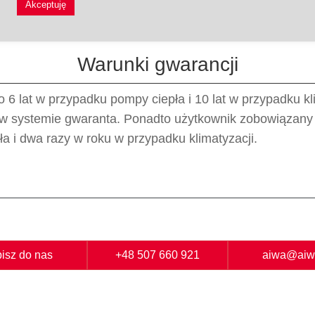
eży zamawiać przegląd według wytycznych producenta.
Akceptuję
na życzenie klienta po wcześniejszym zgłoszeniu poprze
Warunki gwarancji
 6 lat w przypadku pompy ciepła i 10 lat w przypadku kl
 w systemie gwaranta. Ponadto użytkownik zobowiązany
a i dwa razy w roku w przypadku klimatyzacji.
isz do nas
+48 507 660 921
aiwa@aiw