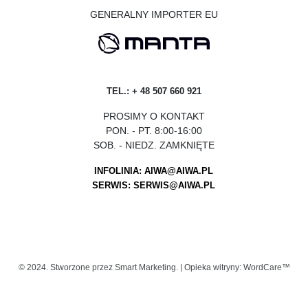
GENERALNY IMPORTER EU
TEL.: + 48 507 660 921
PROSIMY O KONTAKT
PON. - PT. 8:00-16:00
SOB. - NIEDZ. ZAMKNIĘTE
INFOLINIA: AIWA@AIWA.PL
SERWIS: SERWIS@AIWA.PL
© 2024. Stworzone przez
Smart Marketing.
| Opieka witryny: WordCare™
kie prawa. Zachowujemy sobie prawo do popełnienia błędów w opisach i paramet
wały wiernie kolorystykę urządzeń, ale ze względu na indywidualne ustawienia mo