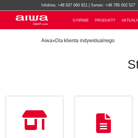
Infolinia:
+48 507 660 921
| Serwis:
+48 785 002 527
O FIRMIE
PRODUKTY
AKTUAL
Aiwa
»
Dla klienta indywidualnego
S