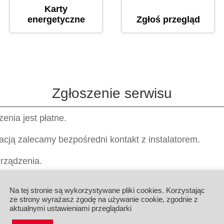
Karty
energetyczne
Zgłoś przegląd
Zgłoszenie serwisu
nia jest płatne.
lacją zalecamy bezpośredni kontakt z instalatorem.
rządzenia.
/netto za każdą rozpoczętą godzinę.
Na tej stronie są wykorzystywane pliki cookies. Korzystając
ze strony wyrażasz zgodę na używanie cookie, zgodnie z
liczony w obie strony od siedziby firmy do instalacji.
aktualnymi ustawieniami przeglądarki