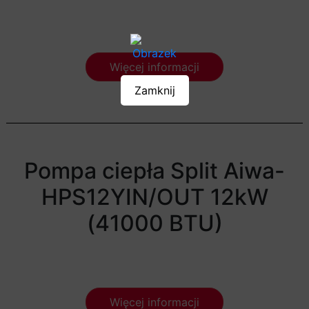
Więcej informacji
Zamknij
Pompa ciepła Split Aiwa-
HPS12YIN/OUT 12kW
(41000 BTU)
Więcej informacji