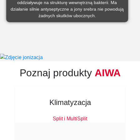
oddziaływuje na strukturę wewnętrzną bakterii. Ma
działanie silnie antyseptyczne a jony srebra nie powodują
żadnych skutków ubocznych.
Poznaj produkty
AIWA
Klimatyzacja
Split i MultiSplit