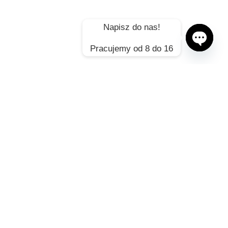
Napisz do nas!
Klimatyzacja
Pracujemy od 8 do 16
Open ch