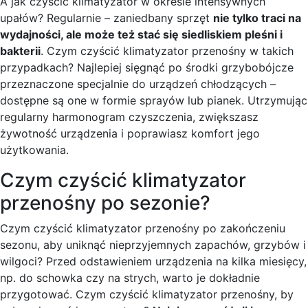
A jak czyścić klimatyzator w okresie intensywnych
upałów? Regularnie – zaniedbany sprzęt
nie tylko traci na
wydajności, ale może też stać się siedliskiem pleśni i
bakterii
. Czym czyścić klimatyzator przenośny w takich
przypadkach? Najlepiej sięgnąć po środki grzybobójcze
przeznaczone specjalnie do urządzeń chłodzących –
dostępne są one w formie sprayów lub pianek. Utrzymując
regularny harmonogram czyszczenia, zwiększasz
żywotność urządzenia i poprawiasz komfort jego
użytkowania.
Czym czyścić klimatyzator
przenośny po sezonie?
Czym czyścić klimatyzator przenośny po zakończeniu
sezonu, aby uniknąć nieprzyjemnych zapachów, grzybów i
wilgoci? Przed odstawieniem urządzenia na kilka miesięcy,
np. do schowka czy na strych, warto je dokładnie
przygotować. Czym czyścić klimatyzator przenośny, by