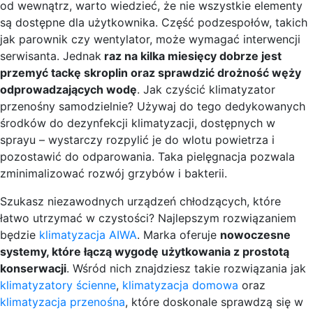
od wewnątrz, warto wiedzieć, że nie wszystkie elementy
są dostępne dla użytkownika. Część podzespołów, takich
jak parownik czy wentylator, może wymagać interwencji
serwisanta. Jednak
raz na kilka miesięcy dobrze jest
przemyć tackę skroplin oraz sprawdzić drożność węży
odprowadzających wodę
. Jak czyścić klimatyzator
przenośny samodzielnie? Używaj do tego dedykowanych
środków do dezynfekcji klimatyzacji, dostępnych w
sprayu – wystarczy rozpylić je do wlotu powietrza i
pozostawić do odparowania. Taka pielęgnacja pozwala
zminimalizować rozwój grzybów i bakterii.
Szukasz niezawodnych urządzeń chłodzących, które
łatwo utrzymać w czystości? Najlepszym rozwiązaniem
będzie
klimatyzacja AIWA
. Marka oferuje
nowoczesne
systemy, które łączą wygodę użytkowania z prostotą
konserwacji
. Wśród nich znajdziesz takie rozwiązania jak
klimatyzatory ścienne
,
klimatyzacja domowa
oraz
klimatyzacja przenośna
, które doskonale sprawdzą się w