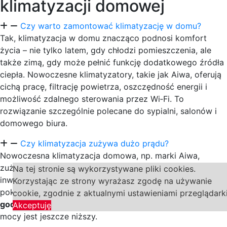
klimatyzacji domowej
Czy warto zamontować klimatyzację w domu?
Tak, klimatyzacja w domu znacząco podnosi komfort
życia – nie tylko latem, gdy chłodzi pomieszczenia, ale
także zimą, gdy może pełnić funkcję dodatkowego źródła
ciepła. Nowoczesne klimatyzatory, takie jak Aiwa, oferują
cichą pracę, filtrację powietrza, oszczędność energii i
możliwość zdalnego sterowania przez Wi‑Fi. To
rozwiązanie szczególnie polecane do sypialni, salonów i
domowego biura.
Czy klimatyzacja zużywa dużo prądu?
Nowoczesna klimatyzacja domowa, np. marki Aiwa,
zużywa stosunkowo niewiele prądu dzięki technologii
Na tej stronie są wykorzystywane pliki cookies.
inwerterowej. Przykładowy klimatyzator 3,5 kW (dla
Korzystając ze strony wyrażasz zgodę na używanie
pokoju 25–35 m²) zużywa średnio
0,8–1,2 kWh na
cookie, zgodnie z aktualnymi ustawieniami przeglądark
godzinę pracy
. W trybie ekonomicznym lub nocnym pobór
Akceptuję
mocy jest jeszcze niższy.