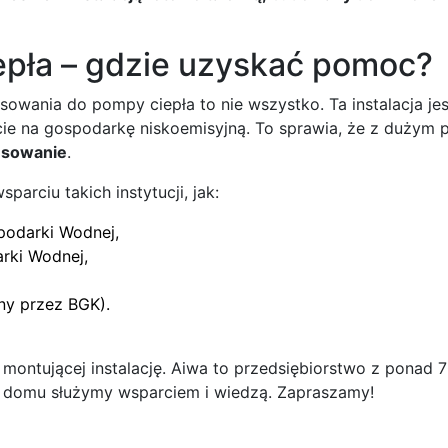
epła – gdzie uzyskać pomoc?
owania do pompy ciepła to nie wszystko. Ta instalacja j
jście na gospodarkę niskoemisyjną. To sprawia, że z duż
nsowanie
.
rciu takich instytucji, jak:
podarki Wodnej,
rki Wodnej,
ny przez BGK).
montującej instalację. Aiwa to przedsiębiorstwo z ponad 
o domu służymy wsparciem i wiedzą. Zapraszamy!