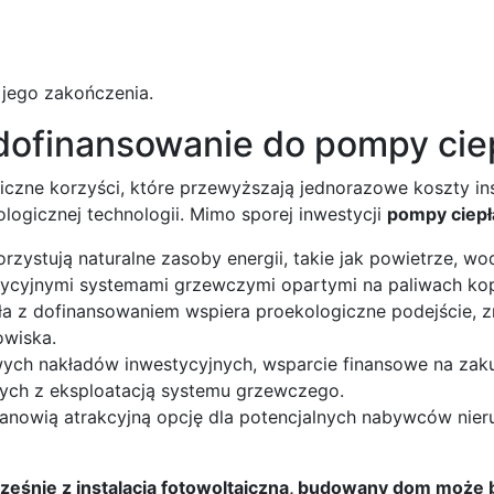
 jego zakończenia.
dofinansowanie do pompy cie
iczne korzyści, które przewyższają jednorazowe koszty in
logicznej technologii. Mimo sporej inwestycji
pompy ciepła
zystują naturalne zasoby energii, takie jak powietrze, wo
dycyjnymi systemami grzewczymi opartymi na paliwach ko
a z dofinansowaniem wspiera proekologiczne podejście, z
owiska.
ch nakładów inwestycyjnych, wsparcie finansowe na zakup
ych z eksploatacją systemu grzewczego.
tanowią atrakcyjną opcję dla potencjalnych nabywców nie
ześnie z instalacją fotowoltaiczną, budowany dom może