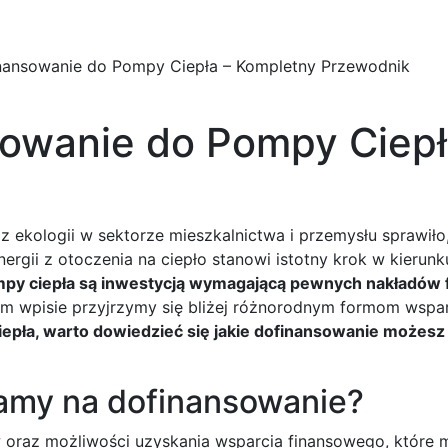
główna
O firmie
Produkty
Aktualności
Dla instalatora
nansowanie do Pompy Ciepła – Kompletny Przewodnik
owanie do Pompy Ciepł
z ekologii w sektorze mieszkalnictwa i przemysłu sprawił
ergii z otoczenia na ciepło stanowi istotny krok w kierunk
py ciepła są inwestycją wymagającą pewnych nakładów fi
ym wpisie przyjrzymy się bliżej różnorodnym formom wsp
epła, warto dowiedzieć się jakie dofinansowanie możesz
ramy na dofinansowanie?
 oraz możliwości uzyskania wsparcia finansowego, które ma