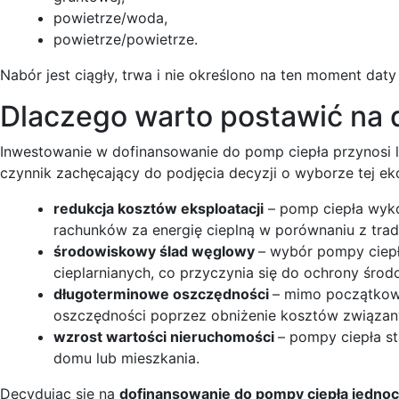
powietrze/woda,
powietrze/powietrze.
Nabór jest ciągły, trwa i nie określono na ten moment daty
Dlaczego warto postawić na 
Inwestowanie w dofinansowanie do pomp ciepła przynosi l
czynnik zachęcający do podjęcia decyzji o wyborze tej eko
redukcja kosztów eksploatacji
– pomp ciepła wykor
rachunków za energię cieplną w porównaniu z tra
środowiskowy ślad węglowy
– wybór pompy ciepł
cieplarnianych, co przyczynia się do ochrony środ
długoterminowe oszczędności
– mimo początkowy
oszczędności poprzez obniżenie kosztów związan
wzrost wartości nieruchomości
– pompy ciepła s
domu lub mieszkania.
Decydując się na
dofinansowanie do pompy ciepła jednoc