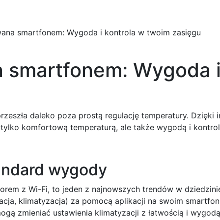
główna
O firmie
Produkty
Aktualności
Dla instalatora
wana smartfonem: Wygoda i kontrola w twoim zasięgu
a smartfonem: Wygoda i
zeszła daleko poza prostą regulację temperatury. Dzięki 
ylko komfortową temperaturą, ale także wygodą i kontrolą
tandard wygody
orem z Wi-Fi, to jeden z najnowszych trendów w dziedzinie
acja, klimatyzacja) za pomocą aplikacji na swoim smartfoni
ą zmieniać ustawienia klimatyzacji z łatwością i wygodą