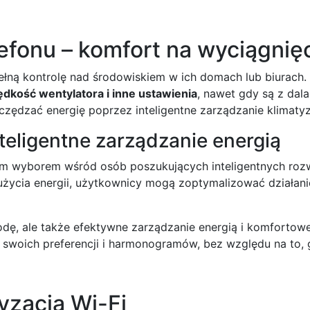
efonu – komfort na wyciągnięc
łną kontrolę nad środowiskiem w ich domach lub biurach.
dkość wentylatora i inne ustawienia
, nawet gdy są z dal
zczędzać energię poprzez inteligentne zarządzanie klimatyz
teligentne zarządzanie energią
jszym wyborem wśród osób poszukujących inteligentnych r
życia energii, użytkownicy mogą zoptymalizować działan
ę, ale także efektywne zarządzanie energią i komfortowe w
woich preferencji i harmonogramów, bez względu na to, gd
yzacja Wi-Fi