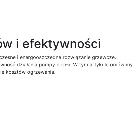
Dla klienta
Do pobrania
Kontakt
ów i efektywności
woczesne i energooszczędne rozwiązanie grzewcze.
tywność działania pompy ciepła. W tym artykule omówimy
nie kosztów ogrzewania.