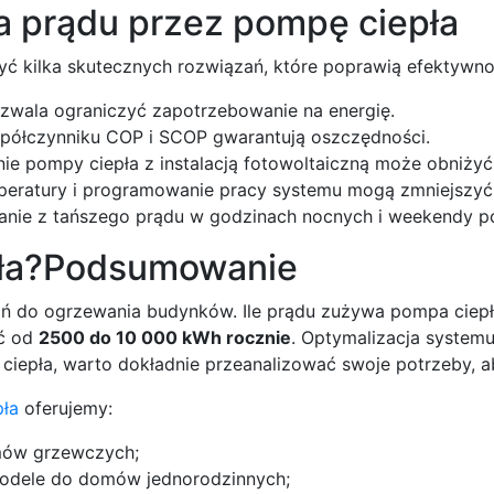
a prądu przez pompę ciepła
 kilka skutecznych rozwiązań, które poprawią efektywność 
pozwala ograniczyć zapotrzebowanie na energię.
ółczynniku COP i SCOP gwarantują oszczędności.
ie pompy ciepła z instalacją fotowoltaiczną może obniżyć 
peratury i programowanie pracy systemu mogą zmniejszyć 
anie z tańszego prądu w godzinach nocnych i weekendy p
pła?Podsumowanie
zań do ogrzewania budynków. Ile prądu zużywa pompa ciep
ić od
2500 do 10 000 kWh rocznie
. Optymalizacja systemu
ciepła, warto dokładnie przeanalizować swoje potrzeby, 
pła
oferujemy:
mów grzewczych;
odele do domów jednorodzinnych;