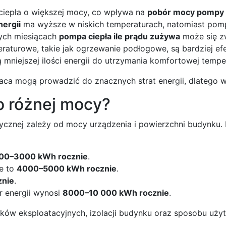
iepła o większej mocy, co wpływa na
pobór mocy pompy 
ergii
ma wyższe w niskich temperaturach, natomiast pompy 
ych miesiącach
pompa ciepła ile prądu zużywa
może się z
raturowe, takie jak ogrzewanie podłogowe, są bardziej e
niejszej ilości energii do utrzymania komfortowej temper
aca mogą prowadzić do znacznych strat energii, dlatego w
o różnej mocy?
rycznej zależy od mocy urządzenia i powierzchni budynku
00–3000 kWh rocznie
.
e to
4000–5000 kWh rocznie
.
nie
.
 energii wynosi
8000–10 000 kWh rocznie
.
ków eksploatacyjnych, izolacji budynku oraz sposobu uży