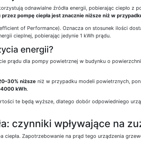
rzystują odnawialne źródła energii, pobierając ciepło z po
 przez pompę ciepła jest znacznie niższe niż w przypad
cient of Performance). Oznacza on stosunek ilości dostarc
rgii cieplnej, pobierając jedynie 1 kWh prądu.
ycia energii?
cie prądu dla pompy powietrznej w budynku o powierzchn
20–30% niższe
niż w przypadku modeli powietrznych, poni
–4000 kWh
.
artości te będą wyższe, dlatego dobór odpowiedniego urzą
ła: czynniki wpływające na zu
ompa ciepła. Zapotrzebowanie na prąd tego urządzenia grz