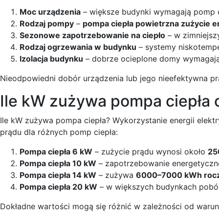
Moc urządzenia
– większe budynki wymagają pomp c
Rodzaj pompy
–
pompa ciepła powietrzna zużycie en
Sezonowe zapotrzebowanie na ciepło
– w zimniejsz
Rodzaj ogrzewania w budynku
– systemy niskotempe
Izolacja budynku
– dobrze ocieplone domy wymagają m
Nieodpowiedni dobór urządzenia lub jego nieefektywna pr
Ile kW zużywa pompa ciepła 
Ile kW zużywa pompa ciepła? Wykorzystanie energii elekt
prądu dla różnych pomp ciepła:
Pompa ciepła 6 kW
– zużycie prądu wynosi około
25
Pompa ciepła 10 kW
– zapotrzebowanie energetyczn
Pompa ciepła 14 kW
– zużywa
6000–7000 kWh rocz
Pompa ciepła 20 kW
– w większych budynkach pobór
Dokładne wartości mogą się różnić w zależności od warun