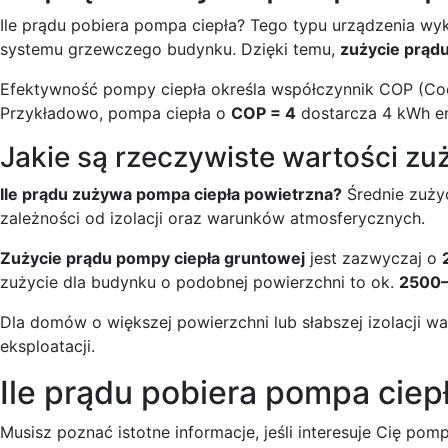
Ile prądu pobiera pompa ciepła? Tego typu urządzenia wyko
systemu grzewczego budynku. Dzięki temu,
zużycie prądu
Efektywność pompy ciepła określa współczynnik COP (Coeffi
Przykładowo, pompa ciepła o
COP = 4
dostarcza 4 kWh ene
Jakie są rzeczywiste wartości zuż
Ile prądu zużywa pompa ciepła powietrzna?
Średnie zuży
zależności od izolacji oraz warunków atmosferycznych.
Zużycie prądu pompy ciepła gruntowej
jest zazwyczaj o
zużycie dla budynku o podobnej powierzchni to ok.
2500
Dla domów o większej powierzchni lub słabszej izolacji w
eksploatacji.
Ile prądu pobiera pompa ciep
Musisz poznać istotne informacje, jeśli interesuje Cię p