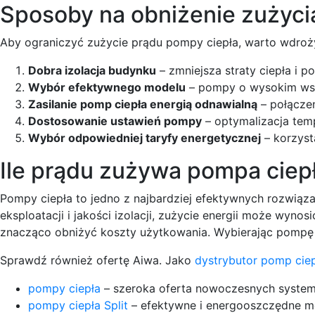
Sposoby na obniżenie zużyci
Aby ograniczyć zużycie prądu pompy ciepła, warto wdrożyć
Dobra izolacja budynku
– zmniejsza straty ciepła i 
Wybór efektywnego modelu
– pompy o wysokim wsp
Zasilanie pomp ciepła energią odnawialną
– połączen
Dostosowanie ustawień pompy
– optymalizacja tem
Wybór odpowiedniej taryfy energetycznej
– korzyst
Ile prądu zużywa pompa cie
Pompy ciepła to jedno z najbardziej efektywnych rozwią
eksploatacji i jakości izolacji, zużycie energii może wynos
znacząco obniżyć koszty użytkowania. Wybierając pompę 
Sprawdź również ofertę Aiwa. Jako
dystrybutor pomp cie
pompy ciepła
– szeroka oferta nowoczesnych syste
pompy ciepła Split
– efektywne i energooszczędne m