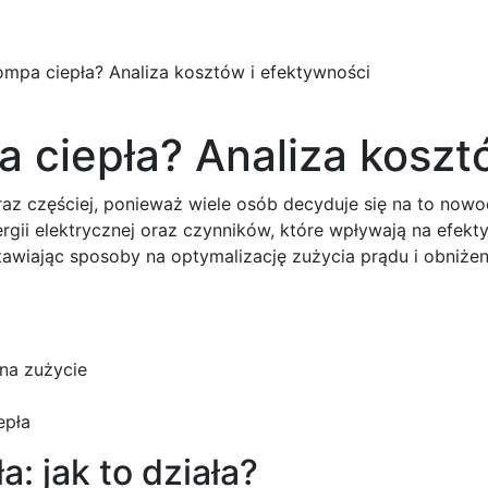
główna
O firmie
Produkty
Aktualności
Dla instalatora
ompa ciepła? Analiza kosztów i efektywności
 ciepła? Analiza koszt
oraz częściej, ponieważ wiele osób decyduje się na to no
gii elektrycznej oraz czynników, które wpływają na efek
stawiając sposoby na optymalizację zużycia prądu i obniże
 na zużycie
epła
: jak to działa?